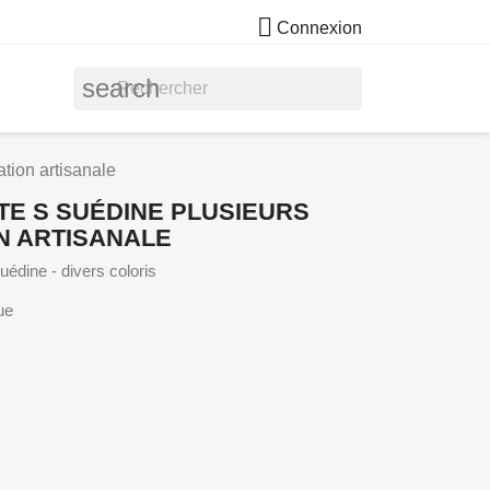

Connexion
search
tion artisanale
E S SUÉDINE PLUSIEURS
N ARTISANALE
édine - divers coloris
ue