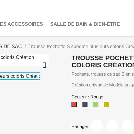
LES ACCESSOIRES
SALLE DE BAIN & BIEN-ÊTRE
S DE SAC
Trousse Pochette S suédine plusieurs coloris Créa
TROUSSE POCHETT

COLORIS CRÉATIO
Pochette, trousse de sac S en su
Création artisanale Modèle uniq
Couleur : Rouge
Noir
Vert
doré
Rouge
Partager