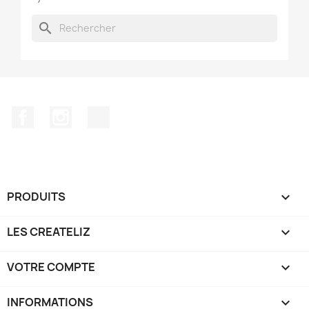
search
Facebook
Instagram
TikTok
PRODUITS

LES CREATELIZ

VOTRE COMPTE

INFORMATIONS
keyboard_arrow_down