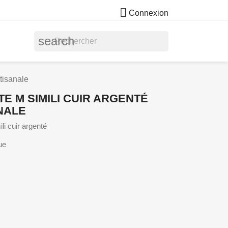

Connexion
search
tisanale
E M SIMILI CUIR ARGENTÉ
NALE
li cuir argenté
ue