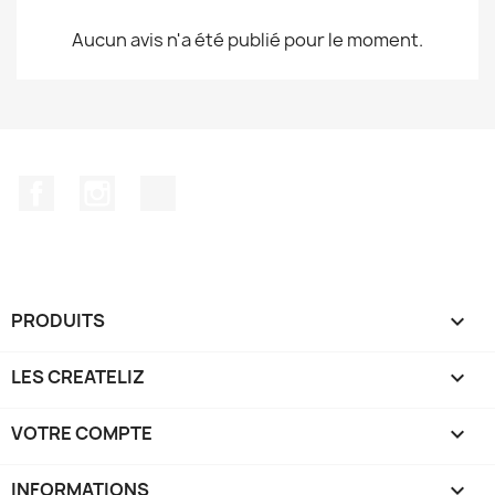
Aucun avis n'a été publié pour le moment.
Facebook
Instagram
TikTok
PRODUITS

LES CREATELIZ

VOTRE COMPTE

INFORMATIONS
keyboard_arrow_down