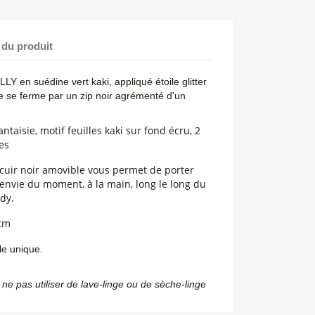
 du produit
LY en suédine vert kaki, appliqué étoile glitter
le se ferme par un zip noir agrémenté d'un
ntaisie, motif feuilles kaki sur fond écru, 2
es
 cuir noir amovible vous permet de porter
 envie du moment, à la main, long le long du
dy.
 cm
le unique.
ne pas utiliser de lave-linge ou de sèche-linge