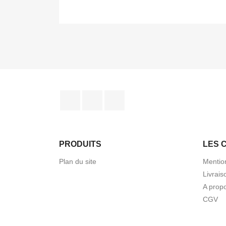
Facebook
Instagram
TikTok
PRODUITS
LES 
Plan du site
Mentio
Livrais
A prop
CGV